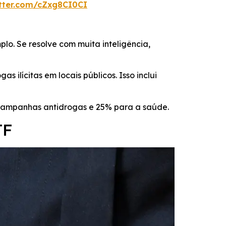
itter.com/cZxg8CI0CI
o. Se resolve com muita inteligência,
 ilícitas em locais públicos. Isso inclui
a campanhas antidrogas e 25% para a saúde.
TF