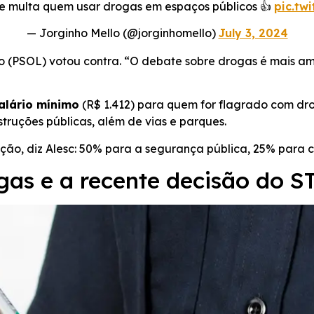
ue multa quem usar drogas em espaços públicos 👍
pic.tw
— Jorginho Mello (@jorginhomello)
July 3, 2024
 (PSOL) votou contra. “O debate sobre drogas é mais ampl
alário mínimo
(R$ 1.412) para quem for flagrado com drogas
nstruções públicas, além de vias e parques.
uição, diz Alesc: 50% para a segurança pública, 25% par
gas e a recente decisão do S