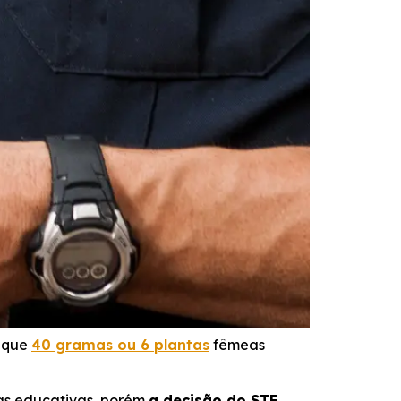
o que
40 gramas ou 6 plantas
fêmeas
das educativas, porém
a decisão do STF