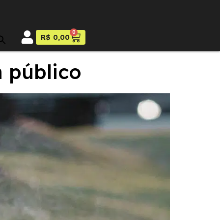
0
R$
0,00
 público