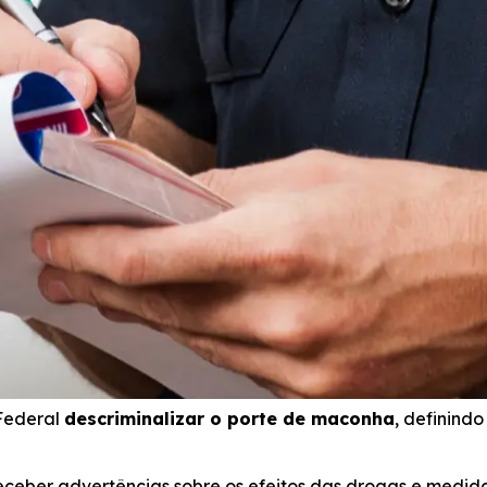
Federal
descriminalizar o porte de maconha
, definind
eceber advertências sobre os efeitos das drogas e medi