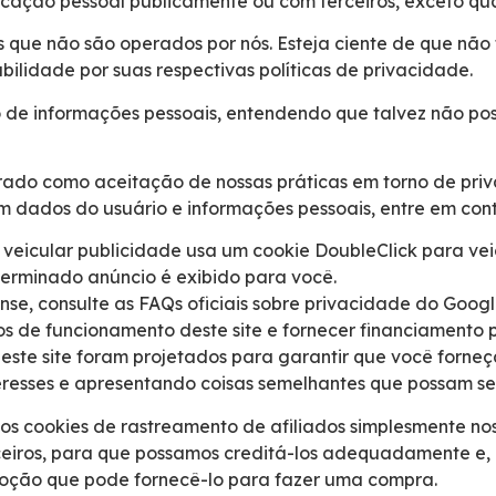
cação pessoal publicamente ou com terceiros, exceto qua
nos que não são operados por nós. Esteja ciente de que nã
bilidade por suas respectivas políticas de privacidade.
ão de informações pessoais, entendendo que talvez não po
erado como aceitação de nossas práticas em torno de pri
 dados do usuário e informações pessoais, entre em con
eicular publicidade usa um cookie DoubleClick para vei
erminado anúncio é exibido para você.
se, consulte as FAQs oficiais sobre privacidade do Goog
s de funcionamento deste site e fornecer financiamento 
ste site foram projetados para garantir que você forneç
resses e apresentando coisas semelhantes que possam ser
os cookies de rastreamento de afiliados simplesmente nos
rceiros, para que possamos creditá-los adequadamente e, 
moção que pode fornecê-lo para fazer uma compra.