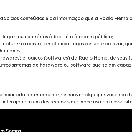
ado dos conteúdos e da informação que a Radio Hemp ofe
ilegais ou contrárias à boa fé a à ordem pública;
atureza racista, xenofóbica, jogos de sorte ou azar, qua
s humanos;
ardwares) e lógicos (softwares) da Radio Hemp, de seus fo
 outros sistemas de hardware ou software que sejam capa
encionado anteriormente, se houver algo que você não t
o interaja com um dos recursos que você usa em nosso site
m Somos