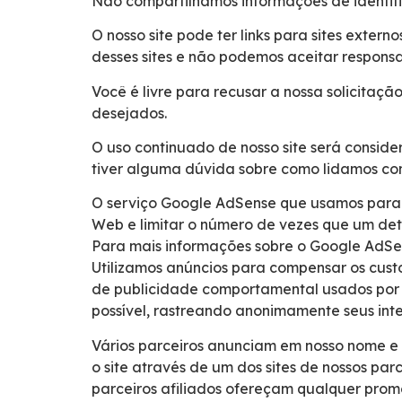
Não compartilhamos informações de identifi
O nosso site pode ter links para sites exter
desses sites e não podemos aceitar responsa
Você é livre para recusar a nossa solicitaç
desejados.
O uso continuado de nosso site será consid
tiver alguma dúvida sobre como lidamos com
O serviço Google AdSense que usamos para v
Web e limitar o número de vezes que um det
Para mais informações sobre o Google AdSen
Utilizamos anúncios para compensar os custo
de publicidade comportamental usados por e
possível, rastreando anonimamente seus inte
Vários parceiros anunciam em nosso nome e 
o site através de um dos sites de nossos pa
parceiros afiliados ofereçam qualquer pro