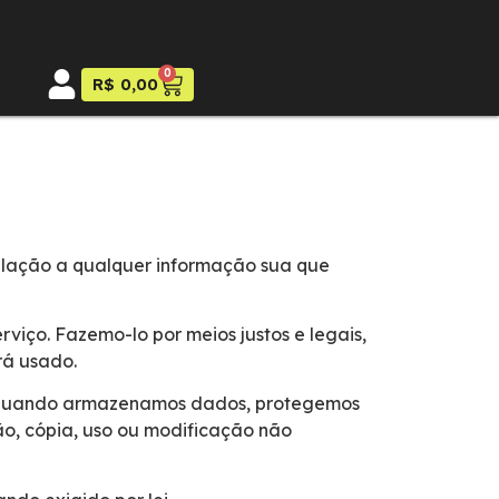
0
R$
0,00
relação a qualquer informação sua que
viço. Fazemo-lo por meios justos e legais,
rá usado.
o. Quando armazenamos dados, protegemos
ão, cópia, uso ou modificação não