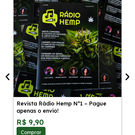
Revista Rádio Hemp Nº1 – Pague
54
apenas o envio!
Ca
Sa
R$
9,90
R
Comprar
C