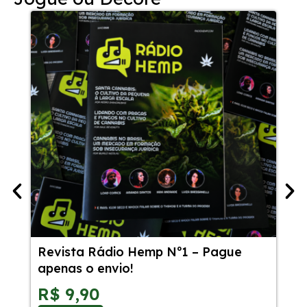
Revista Rádio Hemp Nº1 – Pague
54
apenas o envio!
Ca
Sa
R$
9,90
R