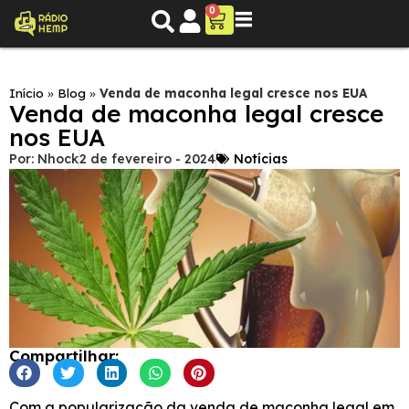
0
Início
»
Blog
»
Venda de maconha legal cresce nos EUA
Venda de maconha legal cresce
nos EUA
Por:
Nhock
2 de fevereiro - 2024
Notícias
Compartilhar:
Com a popularização da venda de maconha legal em