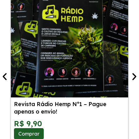
Revista Rádio Hemp Nº1 – Pague
5
apenas o envio!
C
S
R$
9,90
Comprar