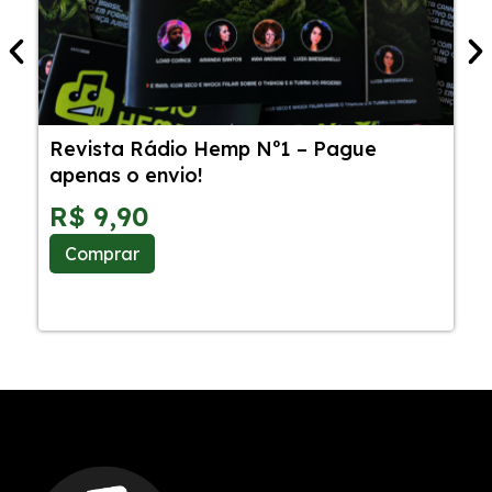
Revista Rádio Hemp Nº1 – Pague
5
apenas o envio!
C
S
R$
9,90
Comprar