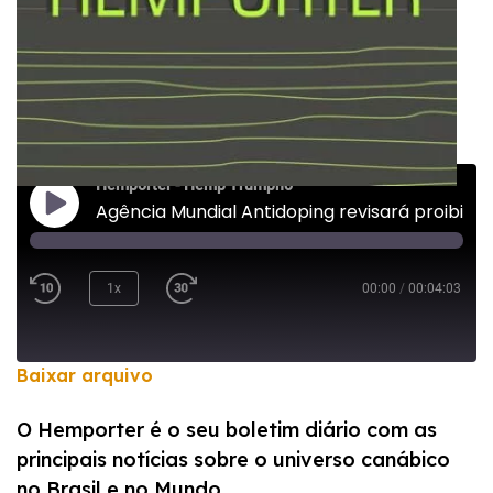
Hemporter - Hemp Trumpho
Agência Mundial Antidoping revisará proibição da maconha no atletismo
1x
00:00
/
00:04:03
Baixar arquivo
COMPARTILHAR
O Hemporter é o seu boletim diário com as
FEED RSS
principais notícias sobre o universo canábico
LINK
no Brasil e no Mundo.