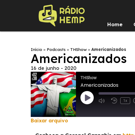
Home
Início
»
Podcasts
»
THShow
»
Americanizados
Americanizados
16 de junho - 2020
THShow
Americanizados
1x
Baixar arquivo
COMPARTILHAR