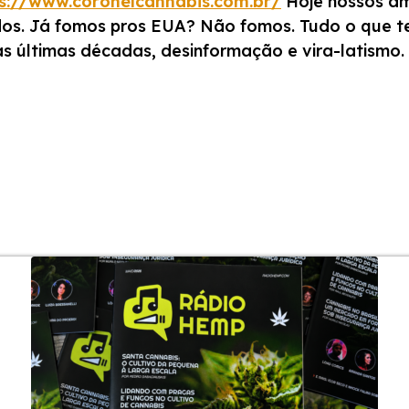
s://www.coronelcannabis.com.br/
Hoje nossos am
dos. Já fomos pros EUA? Não fomos. Tudo o que t
as últimas décadas, desinformação e vira-latismo.