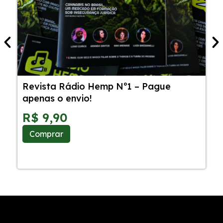
Revista Rádio Hemp Nº1 – Pague
5
apenas o envio!
C
S
R$
9,90
Comprar