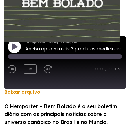
Hemporter - Hemp Trumpho
Anvisa aprova mais 3 produtos medicinais a base de maconha
1x
00:00
/
00:01:58
Baixar arquivo
COMPARTILHAR
O Hemporter – Bem Bolado é o seu boletim
FEED RSS
diário com as principais notícias sobre o
LINK
universo canábico no Brasil e no Mundo.
INCORPORAR