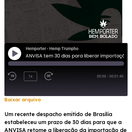
Hemporter - Hemp Trumpho
ANVISA tem 30 dias para liberar importação de flores de cannabis
1x
00:00
/
00:01:40
Baixar arquivo
COMPARTILHAR
Um recente despacho emitido de Brasília
FEED RSS
estabeleceu um prazo de 30 dias para que a
LINK
ANVISA retome a liberação da importação de