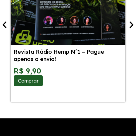
Revista Rádio Hemp Nº1 – Pague
5
apenas o envio!
C
S
R$
9,90
Comprar