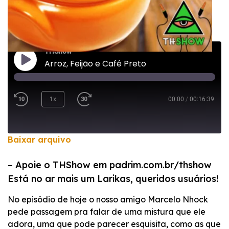
THShow
Arroz, Feijão e Café Preto
1x
00:00
/
00:16:39
Baixar arquivo
COMPARTILHAR
– Apoie o THShow em padrim.com.br/thshow
FEED RSS
Está no ar mais um Larikas, queridos usuários!
LINK
No episódio de hoje o nosso amigo Marcelo Nhock
INCORPORAR
pede passagem pra falar de uma mistura que ele
adora, uma que pode parecer esquisita, como as que