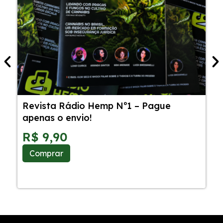
Revista Rádio Hemp Nº1 – Pague
5
apenas o envio!
C
S
R$
9,90
Comprar