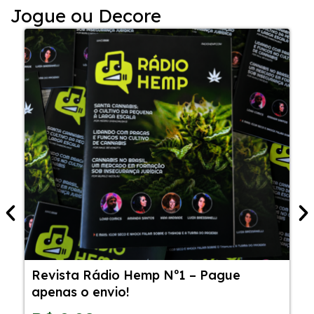
Jogue ou Decore
Revista Rádio Hemp Nº1 – Pague
5
apenas o envio!
C
S