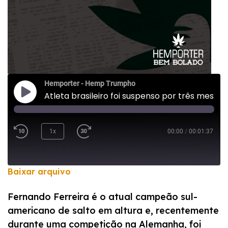
Hemporter - Hemp Trumpho
Atleta brasileiro foi suspenso por três meses por consumir cannabis
1x
00:00
/
00:01:37
Baixar arquivo
COMPARTILHAR
Fernando Ferreira é o atual campeão sul-
FEED RSS
americano de salto em altura e, recentemente
LINK
durante uma competição na Alemanha, foi