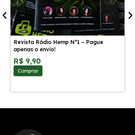
Revista Rádio Hemp Nº1 – Pague
5
apenas o envio!
C
S
R$
9,90
Comprar