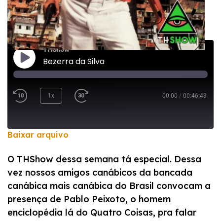
THShow
Bezerra da Silva
1x
00:00
/
00:46:43
Baixar arquivo
COMPARTILHAR
O THShow dessa semana tá especial. Dessa
FEED RSS
vez nossos amigos canábicos da bancada
LINK
canábica mais canábica do Brasil convocam a
INCORPORAR
presença de Pablo Peixoto, o homem
enciclopédia lá do Quatro Coisas, pra falar