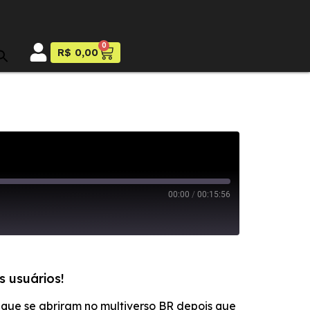
0
R$
0,00
00:00
/
00:15:56
s usuários!
que se abriram no multiverso BR depois que