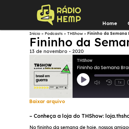
Home
Início
»
Podcasts
»
THShow
»
Fininho da Semana 
Fininho da Seman
13 de novembro - 2020
THShow
Fininho da Semana Bra
1x
Baixar arquivo
COMPARTILHAR
– Conheça a loja do THShow: loja.thsh
FEED RSS
LINK
No fininho da semana de hoje, nossos amigo