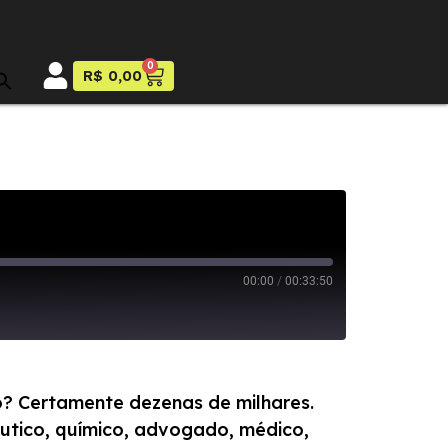
0
R$
0,00
00:00
/
00:33:50
o? Certamente dezenas de milhares.
êutico, químico, advogado, médico,