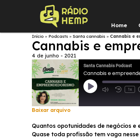
Home
Início
»
Podcasts
»
Santa cannabis
»
Cannabis e 
Cannabis e empr
4 de junho - 2021
Santa Cannabis Podcast
Cannabis e empreend
1x
Baixar arquivo
COMPARTILHAR
Quantos opotunidades de negócios e em
FEED RSS
LINK
Quase toda profissão tem vaga nesse m