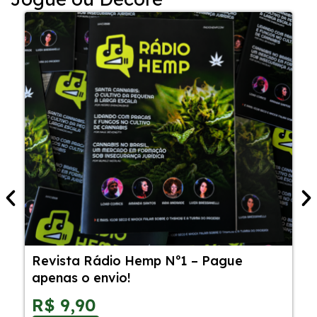
Revista Rádio Hemp Nº1 – Pague
5
apenas o envio!
C
S
R$
9,90