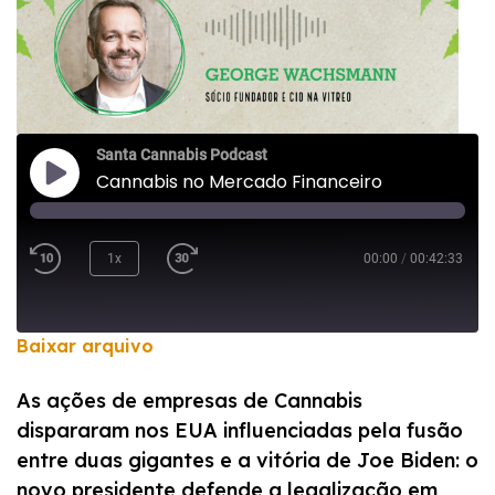
Santa Cannabis Podcast
Cannabis no Mercado Financeiro
1x
00:00
/
00:42:33
Baixar arquivo
COMPARTILHAR
As ações de empresas de Cannabis
FEED RSS
dispararam nos EUA influenciadas pela fusão
LINK
entre duas gigantes e a vitória de Joe Biden: o
INCORPORAR
novo presidente defende a legalização em