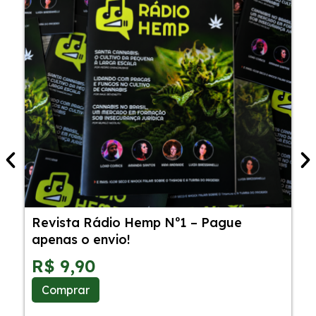
Revista Rádio Hemp Nº1 – Pague
5
apenas o envio!
C
S
R$
9,90
Comprar