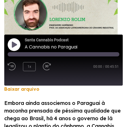
Santa Cannabis Podcast
A Cannabis no Paraguai
1x
00:00
/
00:45:51
Baixar arquivo
COMPARTILHAR
Embora ainda associemos o Paraguai à
FEED RSS
maconha prensada de péssima qualidade que
LINK
chega ao Brasil, há 4 anos o governo de lá
INCORPORAR
legalizou o plantio do cânhamo, a Cannabis