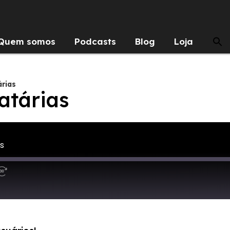
Quem somos
Podcasts
Blog
Loja
árias
atárias
as