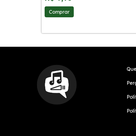
Comprar
Que
Per
Pol
Pol