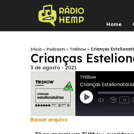
Home
Início
»
Podcasts
»
THShow
»
Crianças Estelionat
Crianças Estelion
3 de agosto - 2021
THShow
Crianças Estelionatári
1x
Baixar arquivo
COMPARTILHAR