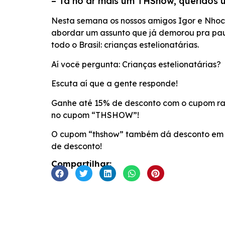
– Tá no ar mais um THShow, queridos u
FEED RSS
LINK
Nesta semana os nossos amigos Igor e Nhock 
abordar um assunto que já demorou pra pau
INCORPORAR
todo o Brasil: crianças estelionatárias.
Aí você pergunta: Crianças estelionatárias?
Escuta aí que a gente responde!
Ganhe até 15% de desconto com o cupom ra
no cupom “THSHOW”!
O cupom “thshow” também dá desconto em liv
de desconto!
Compartilhar: