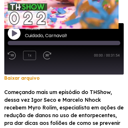
THShow
Cuidado, Carnaval!
1x
00:00
/
00:31:54
Baixar arquivo
COMPARTILHAR
Começando mais um episódio do THShow,
FEED RSS
dessa vez Igor Seco e Marcelo Nhock
LINK
recebem Myro Rolim, especialista em ações de
INCORPORAR
redução de danos no uso de entorpecentes,
pra dar dicas aos foliões de como se prevenir