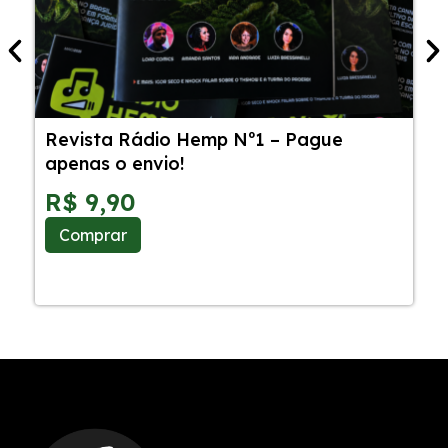
Revista Rádio Hemp Nº1 – Pague
5
apenas o envio!
C
S
R$
9,90
Comprar