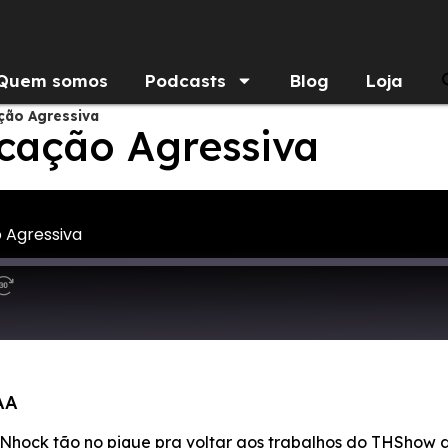
Quem somos
Podcasts
Blog
Loja
ção Agressiva
cação Agressiva
 Agressiva
AA
 o Nhock tão no pique pra voltar aos trabalhos do THShow