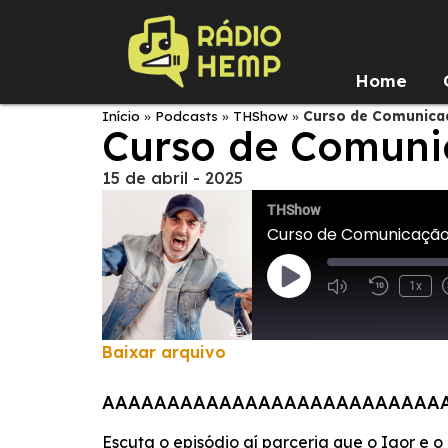
Home
Início
»
Podcasts
»
THShow
»
Curso de Comunica
Curso de Comuni
15 de abril - 2025
THShow
Curso de Comunicação
1x
Baixar arquivo
COMPARTILHAR
AAAAAAAAAAAAAAAAAAAAAAAAAA
FEED RSS
LINK
Escuta o episódio aí parceria que o Igor e