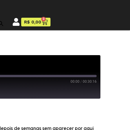
0
R$
0,00
00:00
/
00:30:16
 depois de semanas sem aparecer por aqui