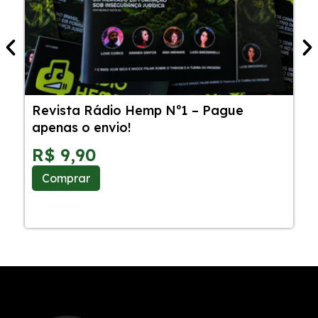
Revista Rádio Hemp Nº1 – Pague
5
apenas o envio!
C
S
R$
9,90
Comprar