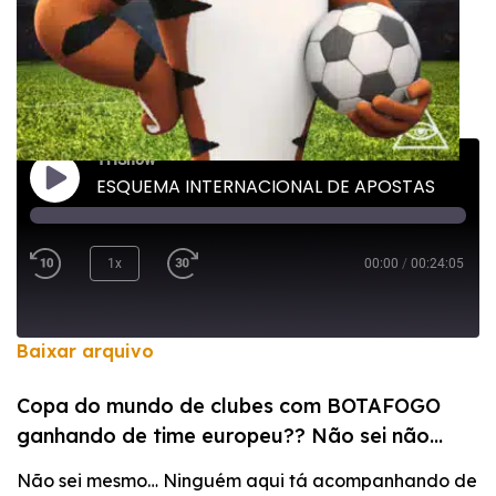
THShow
ESQUEMA INTERNACIONAL DE APOSTAS
1x
00:00
/
00:24:05
Baixar arquivo
COMPARTILHAR
Copa do mundo de clubes com BOTAFOGO
FEED RSS
ganhando de time europeu?? Não sei não…
LINK
Não sei mesmo… Ninguém aqui tá acompanhando de
INCORPORAR