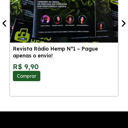
Revista Rádio Hemp Nº1 – Pague
5
apenas o envio!
C
S
R$
9,90
Comprar