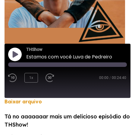
THShow
Estamos com você Luva de Pedreiro
1x
00:00
/
00:24:40
Baixar arquivo
COMPARTILHAR
Tá no aaaaaaar mais um delicioso episódio do
FEED RSS
THShow!
LINK