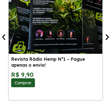
Revista Rádio Hemp Nº1 – Pague
5
apenas o envio!
C
S
R$
9,90
Comprar