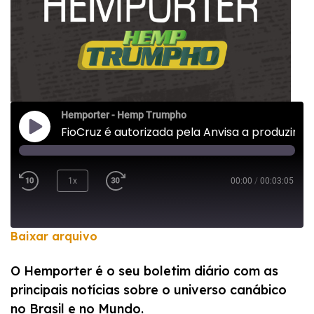
Hemporter - Hemp Trumpho
FioCruz é autorizada pela Anvisa a produzir canabidiol
1x
00:00
/
00:03:05
Baixar arquivo
COMPARTILHAR
O Hemporter é o seu boletim diário com as
FEED RSS
principais notícias sobre o universo canábico
LINK
no Brasil e no Mundo.