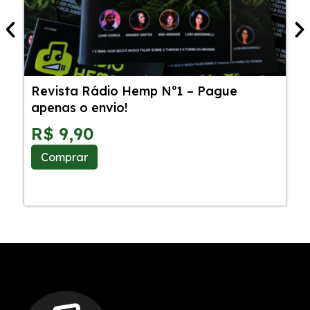
Revista Rádio Hemp Nº1 – Pague
5
apenas o envio!
C
S
R$
9,90
Comprar