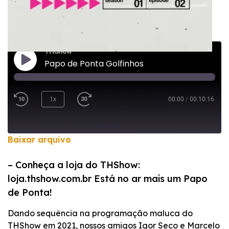
THShow
Papo de Ponta Golfinhos
1x
00:00
/
00:10:16
Baixar arquivo
COMPARTILHAR
– Conheça a loja do THShow:
FEED RSS
loja.thshow.com.br Está no ar mais um Papo
LINK
de Ponta!
INCORPORAR
Dando sequência na programação maluca do
THShow em 2021, nossos amigos Igor Seco e Marcelo