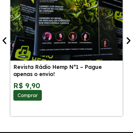
Revista Rádio Hemp Nº1 – Pague
5
apenas o envio!
C
S
R$
9,90
Comprar