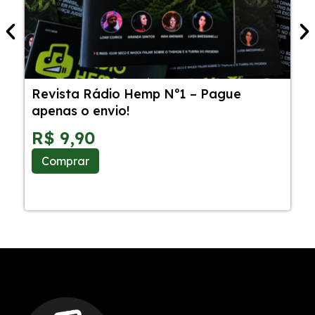
Revista Rádio Hemp Nº1 – Pague
5
apenas o envio!
C
S
R$
9,90
Comprar