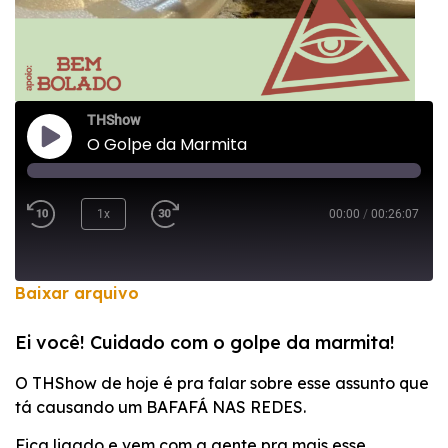
THShow
O Golpe da Marmita
1x
00:00
/
00:26:07
Baixar arquivo
COMPARTILHAR
Ei você! Cuidado com o golpe da marmita!
FEED RSS
LINK
O THShow de hoje é pra falar sobre esse assunto que
tá causando um BAFAFÁ NAS REDES.
INCORPORAR
Fica ligado e vem com a gente pra mais esse