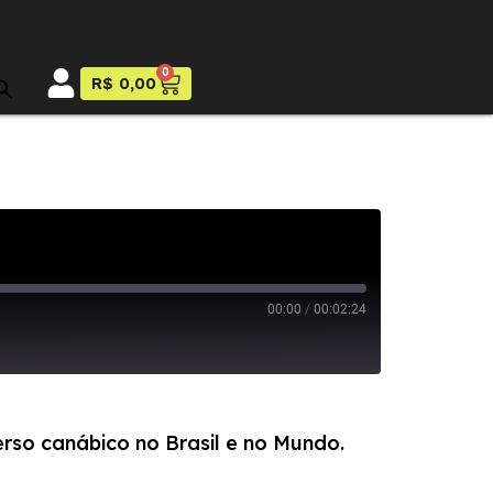
0
R$
0,00
00:00
/
00:02:24
erso canábico no Brasil e no Mundo.