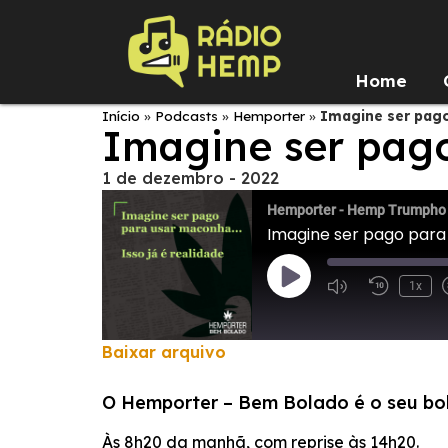
Home
Início
»
Podcasts
»
Hemporter
»
Imagine ser pag
Imagine ser pag
1 de dezembro - 2022
Hemporter - Hemp Trumpho
Imagine ser pago para
1x
Baixar arquivo
COMPARTILHAR
O Hemporter – Bem Bolado é o seu bolet
FEED RSS
LINK
Às 8h20 da manhã, com reprise às 14h20.