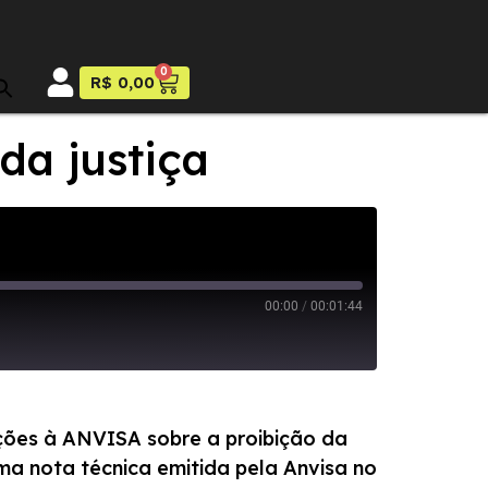
0
R$
0,00
a justiça
00:00
/
00:01:44
cações à ANVISA sobre a proibição da
ma nota técnica emitida pela Anvisa no