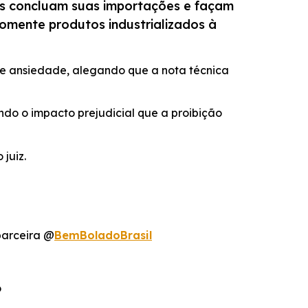
tes concluam suas importações e façam
omente produtos industrializados à
 de ansiedade, alegando que a nota técnica
ndo o impacto prejudicial que a proibição
juiz.
parceira @
BemBoladoBrasil
o