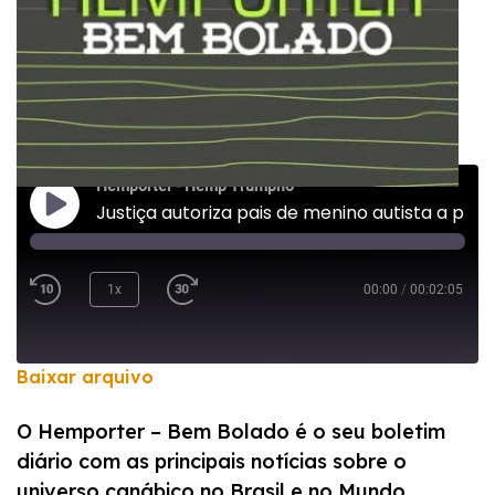
Hemporter - Hemp Trumpho
Justiça autoriza pais de menino autista a plantar maconha em Goiás
1x
00:00
/
00:02:05
Baixar arquivo
COMPARTILHAR
O Hemporter – Bem Bolado é o seu boletim
FEED RSS
diário com as principais notícias sobre o
LINK
universo canábico no Brasil e no Mundo.