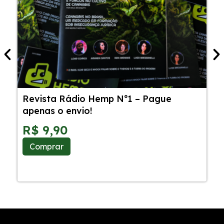
Revista Rádio Hemp Nº1 – Pague
5
apenas o envio!
C
S
R$
9,90
Comprar