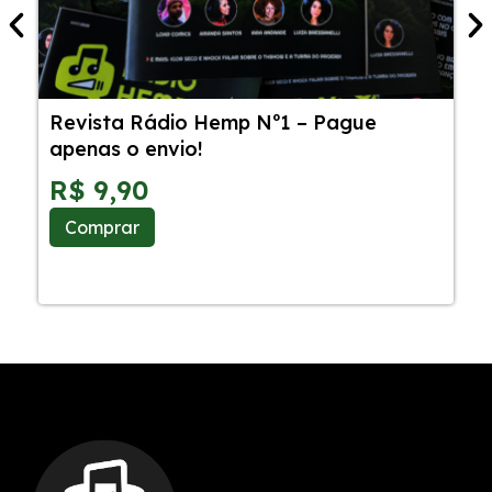
Revista Rádio Hemp Nº1 – Pague
5
apenas o envio!
C
S
R$
9,90
Comprar