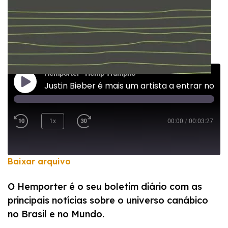
Hemporter - Hemp Trumpho
Justin Bieber é mais um artista a entrar no ramo da maconha
1x
00:00
/
00:03:27
Baixar arquivo
COMPARTILHAR
O Hemporter é o seu boletim diário com as
FEED RSS
principais notícias sobre o universo canábico
LINK
no Brasil e no Mundo.
INCORPORAR