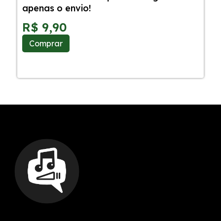
apenas o envio!
C
S
R$
9,90
Comprar