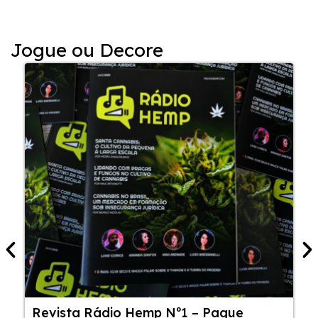
Jogue ou Decore
Revista Rádio Hemp Nº1 – Pague
5