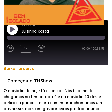
THShow
Luizinho Rasta
1x
00:00
/
00:31:53
Baixar arquivo
COMPARTILHAR
– Começou o THShow!
FEED RSS
LINK
O episódio de hoje tá especial! Nós finalmente
chegamos na temporada 4 e no episódio 20 deste
INCORPORAR
delicioso podcast e pra comemorar chamamos um
dos nossos mais antigos parceiros pra trocar uma