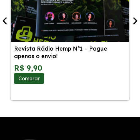
Revista Rádio Hemp Nº1 – Pague
5
apenas o envio!
C
S
R$
9,90
Comprar