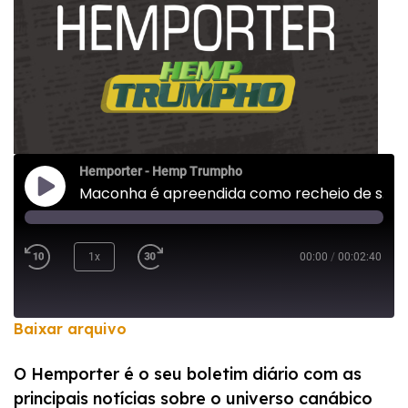
Hemporter - Hemp Trumpho
Maconha é apreendida como recheio de sanduíche para detento em São Paulo
1x
00:00
/
00:02:40
Baixar arquivo
COMPARTILHAR
O Hemporter é o seu boletim diário com as
FEED RSS
principais notícias sobre o universo canábico
LINK