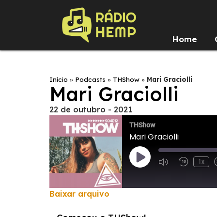
Home
Início
»
Podcasts
»
THShow
»
Mari Graciolli
Mari Graciolli
22 de outubro - 2021
THShow
Mari Graciolli
1x
Baixar arquivo
COMPARTILHAR