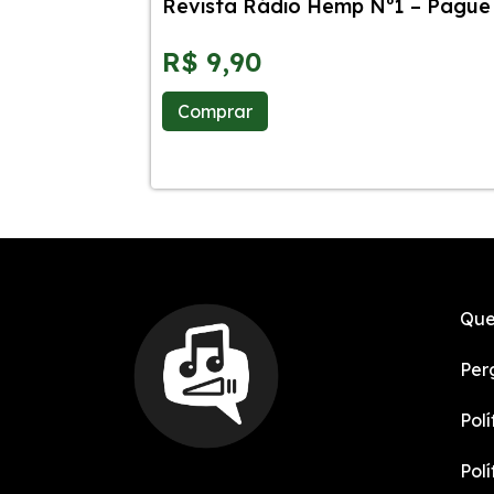
Revista Rádio Hemp Nº1 – Pague 
R$
9,90
Comprar
Que
Per
Pol
Pol