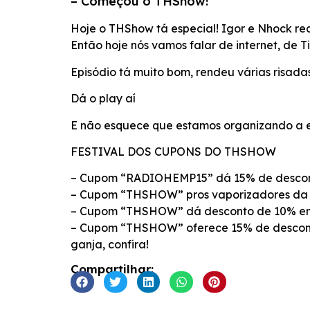
– Começou o THShow!
FEED RSS
LINK
Hoje o THShow tá especial! Igor e Nhock r
Então hoje nós vamos falar de internet, de 
INCORPORAR
Episódio tá muito bom, rendeu várias risadas 
Dá o play aí
E não esquece que estamos organizando a e
FESTIVAL DOS CUPONS DO THSHOW
– Cupom “RADIOHEMP15” dá 15% de descont
– Cupom “THSHOW” pros vaporizadores da K
– Cupom “THSHOW” dá desconto de 10% em li
– Cupom “THSHOW” oferece 15% de desconto
ganja, confira!
Compartilhar: