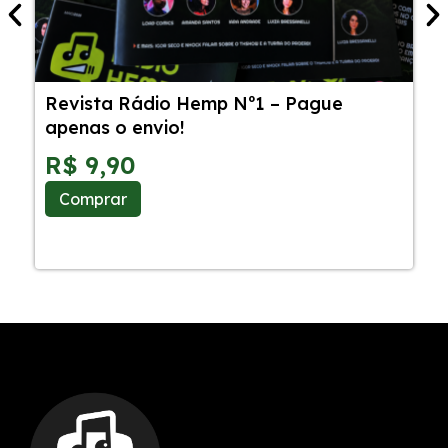
Revista Rádio Hemp Nº1 – Pague
5
apenas o envio!
C
S
R$
9,90
Comprar