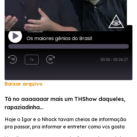
THShow
Os maiores gênios do Brasil
1x
00:00
/
00:26:27
Baixar arquivo
COMPARTILHAR
Tá no aaaaaaar mais um THShow daqueles,
FEED RSS
rapaziadinha…
LINK
Hoje o Igor e o Nhock tavam cheios de informação
INCORPORAR
pra passar, pra informar e entreter como vcs gosta