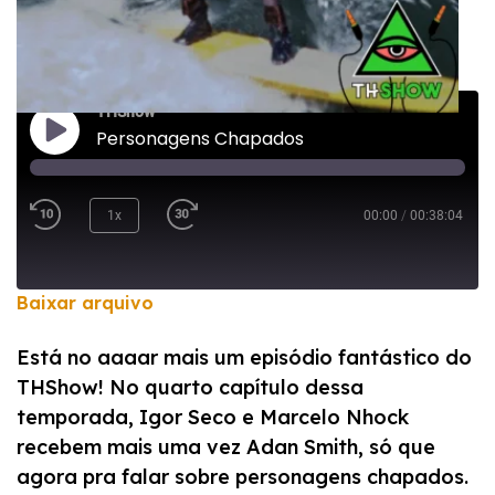
THShow
Personagens Chapados
1x
00:00
/
00:38:04
Baixar arquivo
COMPARTILHAR
Está no aaaar mais um episódio fantástico do
FEED RSS
THShow! No quarto capítulo dessa
LINK
temporada, Igor Seco e Marcelo Nhock
INCORPORAR
recebem mais uma vez Adan Smith, só que
agora pra falar sobre personagens chapados.