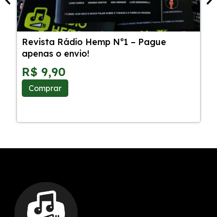
Revista Rádio Hemp Nº1 – Pague
5
apenas o envio!
C
S
R$
9,90
Comprar