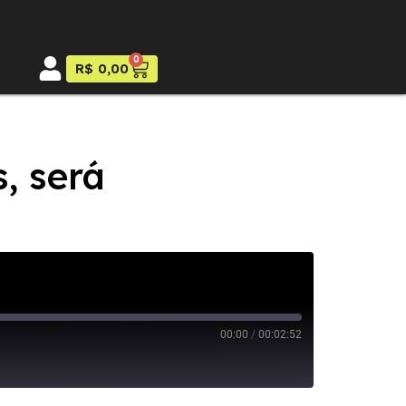
0
R$
0,00
, será
00:00
/
00:02:52