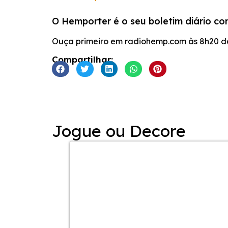
COMPARTILHAR
O Hemporter é o seu boletim diário com
FEED RSS
LINK
Ouça primeiro em radiohemp.com às 8h20 da
INCORPORAR
Compartilhar:
Jogue ou Decore