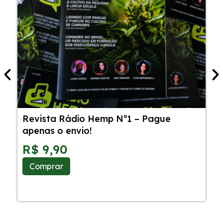
Revista Rádio Hemp Nº1 – Pague
5
apenas o envio!
C
S
R$
9,90
Comprar