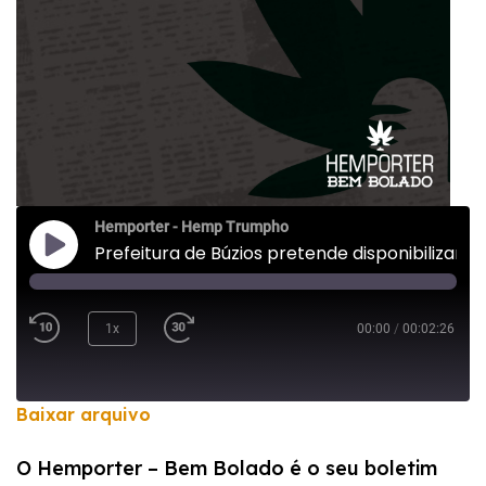
Hemporter - Hemp Trumpho
Prefeitura de Búzios pretende disponibilizar CBD gratuitamente para pacientes
1x
00:00
/
00:02:26
Baixar arquivo
COMPARTILHAR
O Hemporter – Bem Bolado é o seu boletim
FEED RSS