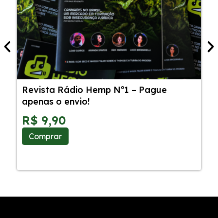
Revista Rádio Hemp Nº1 – Pague
5
apenas o envio!
C
S
R$
9,90
Comprar