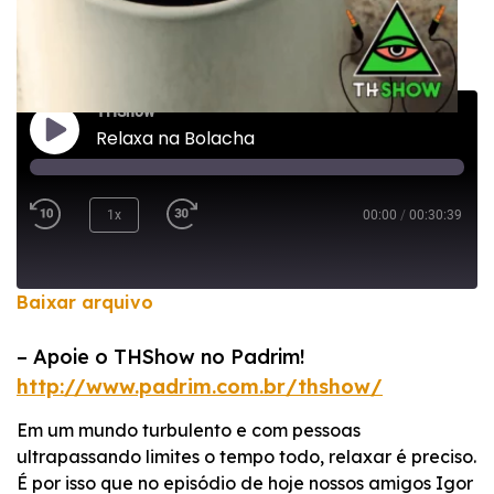
THShow
Relaxa na Bolacha
1x
00:00
/
00:30:39
Baixar arquivo
COMPARTILHAR
– Apoie o THShow no Padrim!
FEED RSS
http://www.padrim.com.br/thshow/
LINK
Em um mundo turbulento e com pessoas
INCORPORAR
ultrapassando limites o tempo todo, relaxar é preciso.
É por isso que no episódio de hoje nossos amigos Igor