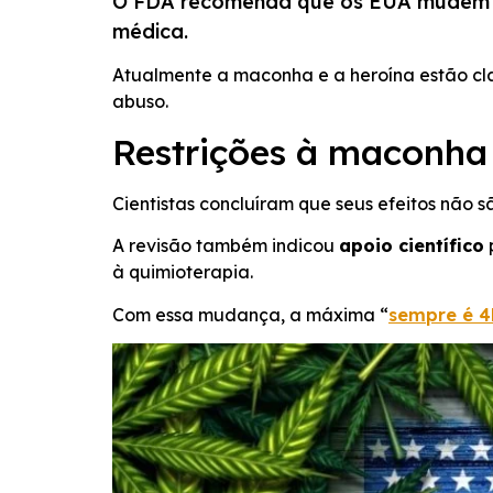
O FDA recomenda que os EUA mudem as 
FEED RSS
LINK
médica.
INCORPORAR
Atualmente a maconha e a heroína estão cla
abuso.
Restrições à maconha
Cientistas concluíram que seus efeitos não 
A revisão também indicou
apoio científico
à quimioterapia.
Com essa mudança, a máxima “
sempre é 4