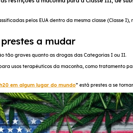
restrições à maconha para a Classe III, de subst
ssificadas pelos EUA dentro da mesma classe (Classe I),
 prestes a mudar
são tão graves quanto as drogas das Categorias I ou II.
para usos terapêuticos da maconha, como tratamento para
h20 em algum lugar do mundo
” está prestes a se torn