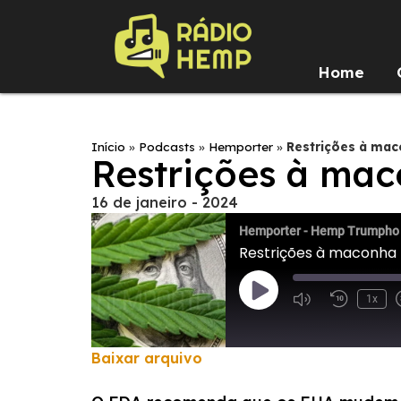
Home
Início
»
Podcasts
»
Hemporter
»
Restrições à maco
Restrições à mac
16 de janeiro - 2024
Hemporter - Hemp Trumpho
Restrições à maconha f
1x
Baixar arquivo
COMPARTILHAR