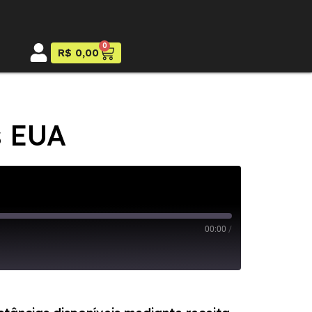
0
R$
0,00
s EUA
00:00
/