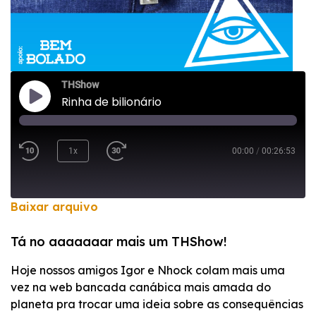
THShow
Rinha de bilionário
1x
00:00
/
00:26:53
Baixar arquivo
COMPARTILHAR
Tá no aaaaaaar mais um THShow!
FEED RSS
LINK
Hoje nossos amigos Igor e Nhock colam mais uma
vez na web bancada canábica mais amada do
INCORPORAR
planeta pra trocar uma ideia sobre as consequências