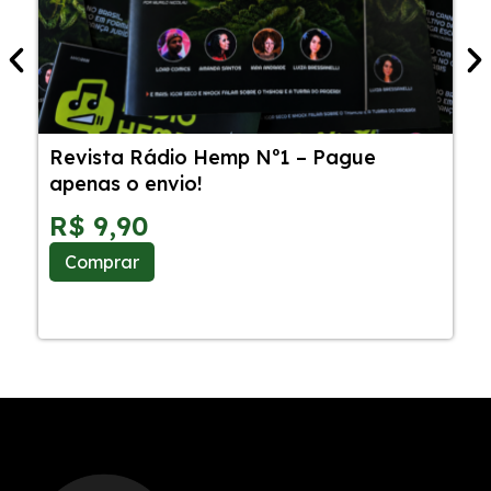
Revista Rádio Hemp Nº1 – Pague
5
apenas o envio!
C
S
R$
9,90
Comprar