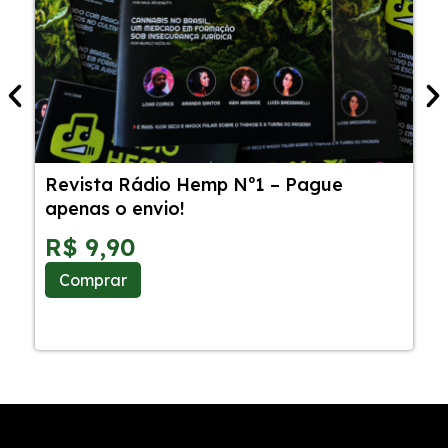
Revista Rádio Hemp Nº1 – Pague
5
apenas o envio!
C
S
R$
9,90
Comprar