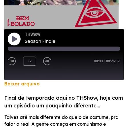
THShow
Season Finale
1x
00:00
/
00:26:32
Baixar arquivo
COMPARTILHAR
Final de temporada aqui no THShow, hoje com
FEED RSS
um episódio um pouquinho diferente…
LINK
Talvez até mais diferente do que o de costume, pra
INCORPORAR
falar a real. A gente começa em comunismo e