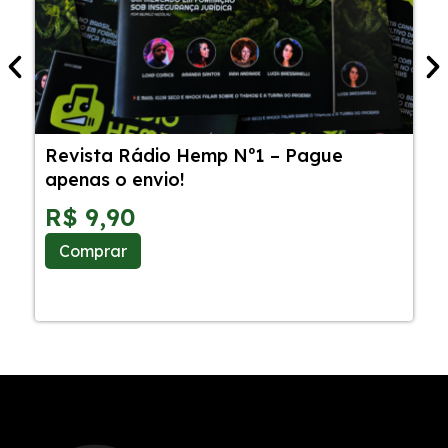
Revista Rádio Hemp Nº1 – Pague
5
apenas o envio!
C
S
R$
9,90
Comprar