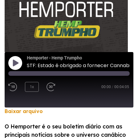
Hemporter - Hemp Trumpho
STF: Estado é obrigado a fornecer Cannabis medicinal a quem não tem condições
1x
00:00
/
00:04:05
Baixar arquivo
COMPARTILHAR
O Hemporter é o seu boletim diário com as
FEED RSS
principais notícias sobre o universo canábico
LINK