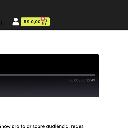
0
R$
0,00
00:00
/
00:32:49
how pra falar sobre audiência, redes