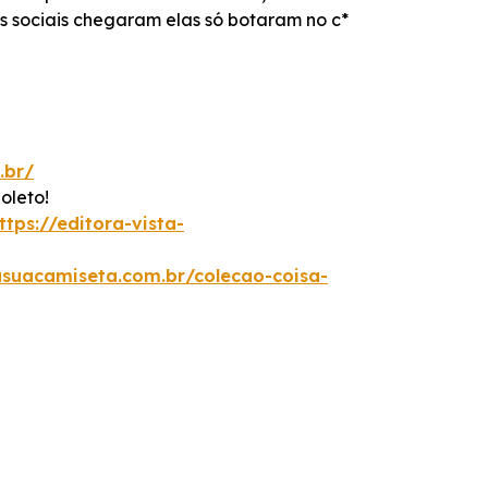
s sociais chegaram elas só botaram no c*
.br/
oleto!
ttps://editora-vista-
asuacamiseta.com.br/colecao-coisa-