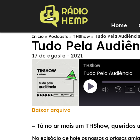
Home
Início
»
Podcasts
»
THShow
»
Tudo Pela Audiênci
Tudo Pela Audiên
17 de agosto - 2021
THShow
Tudo Pela Audiência
1x
Baixar arquivo
COMPARTILHAR
– Tá no ar mais um THShow, queridos u
FEED RSS
LINK
No episódio de hoje os nossos gloriosos am