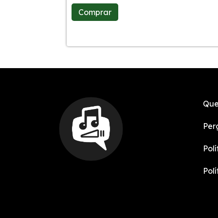
Comprar
Que
Per
Pol
Pol