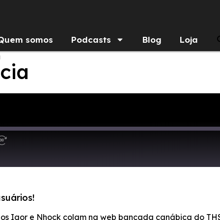
Quem somos
Podcasts
Blog
Loja
a
cia
suários!
igos Igor e Nhock colam na web bancada canábica do THS