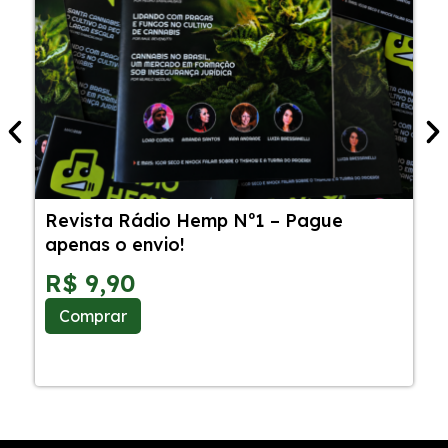
Revista Rádio Hemp Nº1 – Pague
5
apenas o envio!
C
S
R$
9,90
Comprar