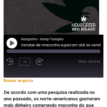
Hemporter - Hemp Trumpho
Vendas de maconha superam até as vendas de chocolate nos EUA
1x
00:00
/
00:02:08
Baixar arquivo
COMPARTILHAR
De acordo com uma pesquisa realizada no
FEED RSS
ano passado, os norte-americanos gastaram
LINK
mais dinheiro comprando maconha do que