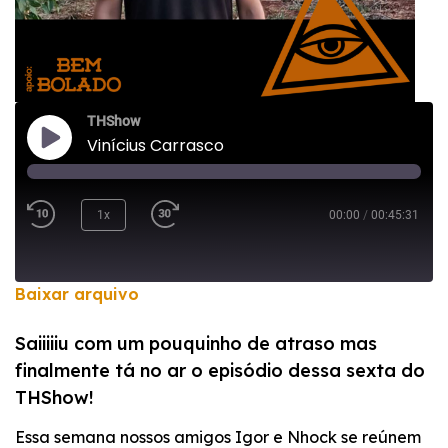
THShow
Vinícius Carrasco
1x
00:00
/
00:45:31
Baixar arquivo
COMPARTILHAR
Saiiiiiu com um pouquinho de atraso mas
FEED RSS
finalmente tá no ar o episódio dessa sexta do
LINK
THShow!
INCORPORAR
Essa semana nossos amigos Igor e Nhock se reúnem