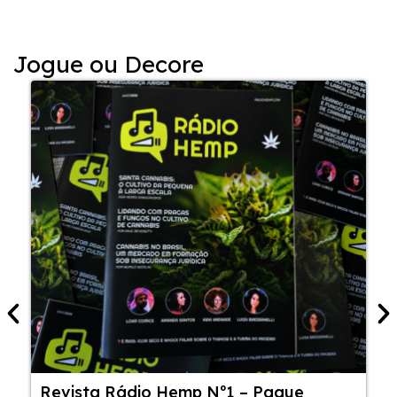
Jogue ou Decore
Revista Rádio Hemp Nº1 – Pague
5