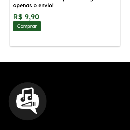
apenas o envio!
C
S
R$
9,90
Comprar