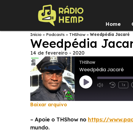
Home
Início
»
Podcasts
»
THShow
»
Weedpédia Jacaré
Weedpédia Jaca
14 de fevereiro - 2020
THShow
Weedpédia Jacaré
1x
Baixar arquivo
COMPARTILHAR
– Apoie o THShow no
https://www.pa
FEED RSS
LINK
mundo.