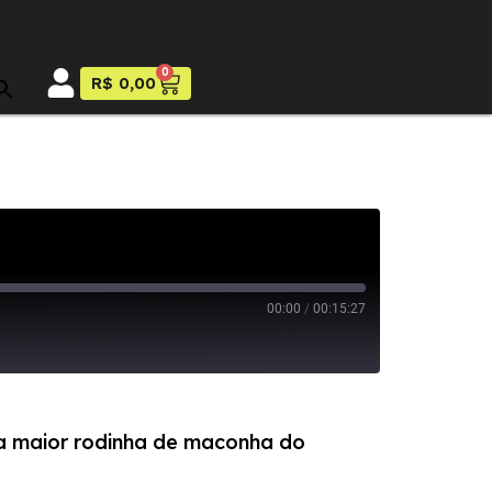
0
R$
0,00
00:00
/
00:15:27
a maior rodinha de maconha do