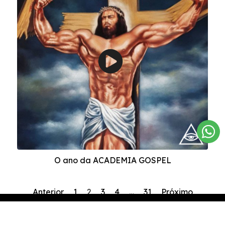
O ano da ACADEMIA GOSPEL
Anterior
1
2
3
4
…
31
Próximo