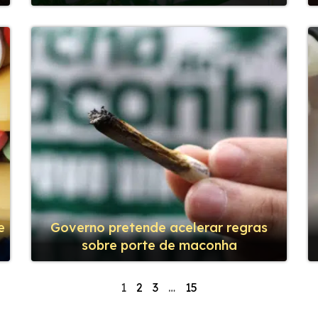
e
Governo pretende acelerar regras
sobre porte de maconha
1
2
3
…
15