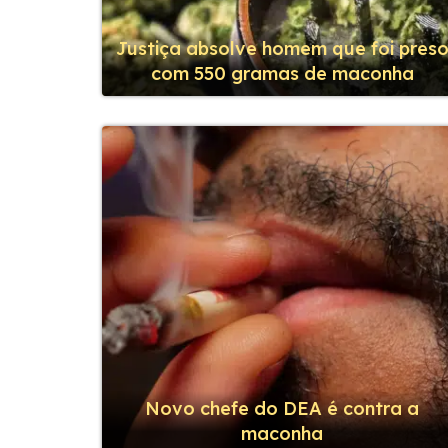
Justiça absolve homem que foi pres
com 550 gramas de maconha
Novo chefe do DEA é contra a
maconha