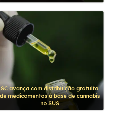
SC avança com distribuição gratuita
de medicamentos à base de cannabis
no SUS