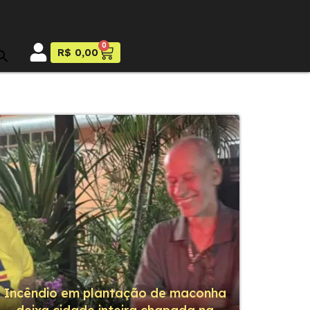
0
R$
0,00
Incêndio em plantação de maconha