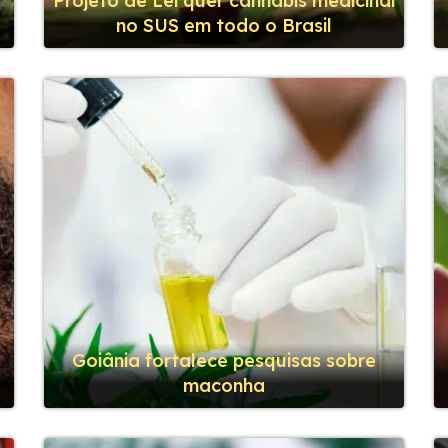
o
Projeto de Lei quer cannabis medicinal
no SUS em todo o Brasil
Goiânia fortalece pesquisas sobre
maconha