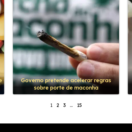
e
Governo pretende acelerar regras
sobre porte de maconha
1
2
3
…
15