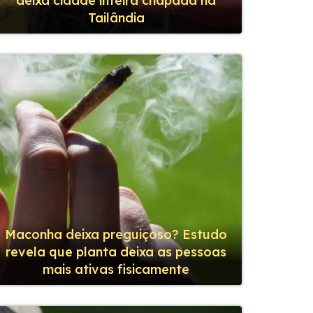
deixa cidade inteira chapada na
Tailândia
Maconha deixa preguiçoso? Estudo
revela que planta deixa as pessoas
mais ativas fisicamente