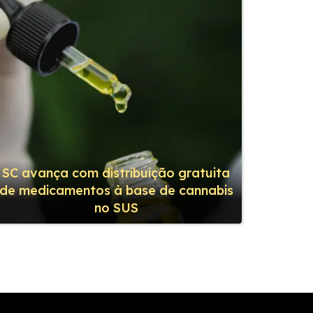
SC avança com distribuição gratuita
de medicamentos à base de cannabis
no SUS