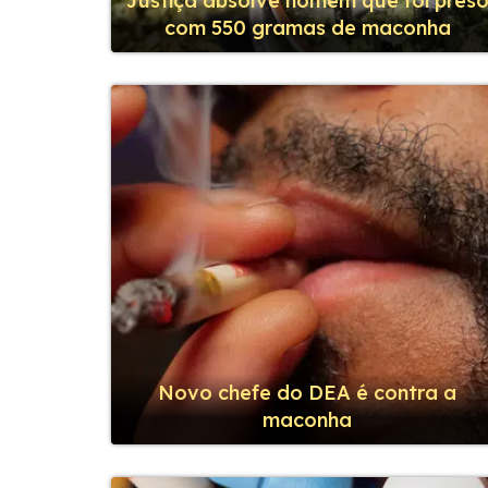
Justiça absolve homem que foi pres
com 550 gramas de maconha
Novo chefe do DEA é contra a
maconha