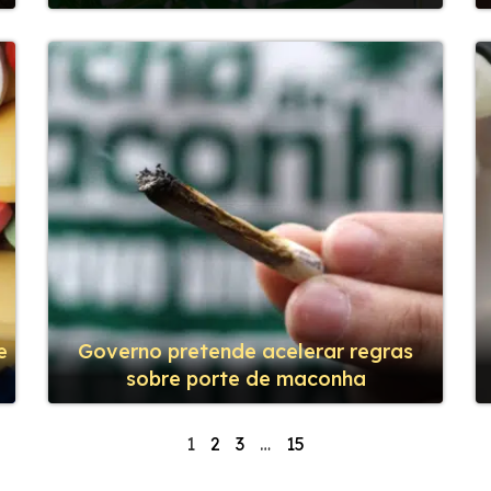
e
Governo pretende acelerar regras
sobre porte de maconha
1
2
3
…
15