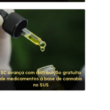
SC avança com distribuição gratuita
de medicamentos à base de cannabis
no SUS