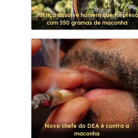
Justiça absolve homem que foi pres
com 550 gramas de maconha
Novo chefe do DEA é contra a
maconha