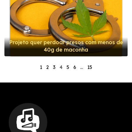
Projeto quer perdoar presos com menos de
40g de maconha
1
2
3
4
5
6
…
15